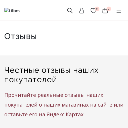
0
0
(мобильный)
Отзывы
+7 (999) 156-56-43
www.lilians-kazan@mail.ru
Честные отзывы наших
покупателей
Новинки
Прочитайте реальные отзывы наших
Мужской Ассортимент
покупателей о наших магазинах на сайте или
оставьте его на Яндекс.Картах
Детcкий трикотаж