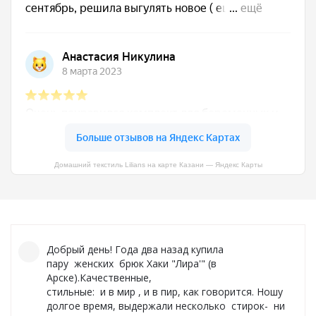
Фуфайки женские
Брюки и юбки
Джемпер на молнии
Распродажа
ПРЕМИУМ
Домашний текстиль Lilians на карте Казани — Яндекс Карты
НОВИНКИ
РЕКОМЕНДУЕМ
Добрый день! Года два назад купила
ОПЛАТА И ДОСТАВКА
пару женских брюк Хаки "Лира'" (в
Арске).Качественные,
РАСПРОДАЖА
стильные: и в мир , и в пир, как говорится. Ношу
долгое время, выдержали несколько стирок- ни