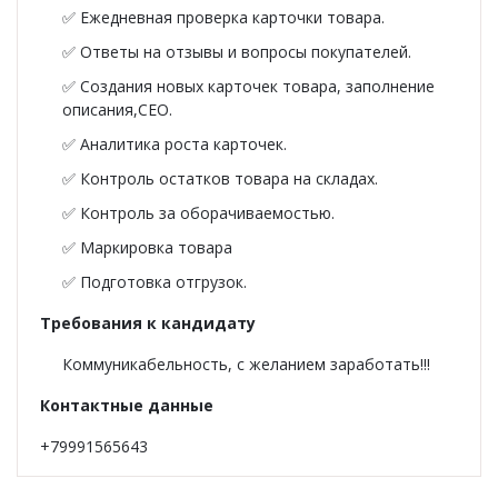
Фуфайки женские
✅ Ежедневная проверка карточки товара.
✅ Ответы на отзывы и вопросы покупателей.
Брюки и юбки
✅ Создания новых карточек товара, заполнение
описания,CEO.
Джемпер на молнии
✅ Аналитика роста карточек.
Распродажа
✅ Контроль остатков товара на складах.
✅ Контроль за оборачиваемостью.
ПРЕМИУМ
✅ Маркировка товара
✅ Подготовка отгрузок.
НОВИНКИ
Требования к кандидату
РЕКОМЕНДУЕМ
Коммуникабельность, с желанием заработать!!!
ОПЛАТА И ДОСТАВКА
Контактные данные
+79991565643
РАСПРОДАЖА