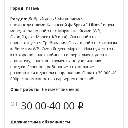
Женская одежда
Город:
Казань
Халаты
Раздел:
Добрый день ! Мы являемся
производителеми Казанской фабрики " Lilians" ищем
Домашняя одежда
менеджера по работе с Маркетплейсами (WB,
Ozon,Яндекс Маркет KЭ и тд), Опыт работы
приветствуется Требования: Опыт в работе с личным
Женские спортивные костюмы
кабинетом WB, Ozon,Яндекс Маркет. Нам нужен тот-
кто хорошо знает кабинет селлера, умеет делать
Жакеты женские
аналитику, знает инструменты по увеличению
продаж. Главное требование это желание
Комплекты женские повседневные
развиваться в данном направлении. Оплата 30 000-40
000р ,с возможностью карьерного роста!!!!
Куртка женская на молнии
Опыт работы:
Не имеет значения
Рекомендуем
от
30 00-40 00
i
Футболки и блузки
Должностные обязанности