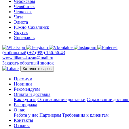
Чебоксары
Челябинск
Черкесск
Чита
Элиста
Южно-Сахалинск
Якутск
Ярославль
(мобильный)
+7 (999) 156-56-43
www.lilians-kazan@mail.ru
Заказать обратный звонок
Каталог товаров
Премиум
Новинки
Рекомендуем
Оплата и доставка
Как купить
Отслеживание доставки
Страхование доставк
Распродажа
О нас
Работа у нас
Партнерам
Требования к клиентам
Контакты
Отзывы