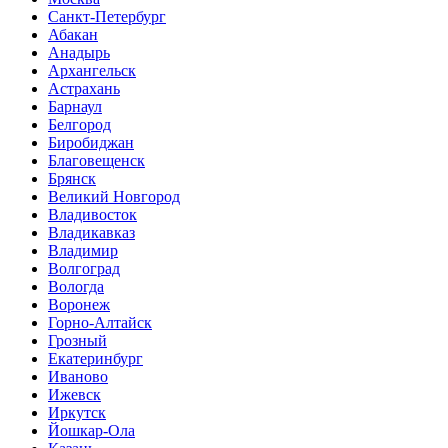
Санкт-Петербург
Абакан
Анадырь
Архангельск
Астрахань
Барнаул
Белгород
Биробиджан
Благовещенск
Брянск
Великий Новгород
Владивосток
Владикавказ
Владимир
Волгоград
Вологда
Воронеж
Горно-Алтайск
Грозный
Екатеринбург
Иваново
Ижевск
Иркутск
Йошкар-Ола