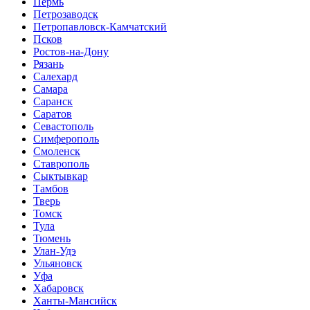
Пермь
Петрозаводск
Петропавловск-Камчатский
Псков
Ростов-на-Дону
Рязань
Салехард
Самара
Саранск
Саратов
Севастополь
Симферополь
Смоленск
Ставрополь
Сыктывкар
Тамбов
Тверь
Томск
Тула
Тюмень
Улан-Удэ
Ульяновск
Уфа
Хабаровск
Ханты-Мансийск