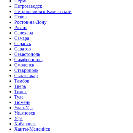
Пермь
Петрозаводск
Петропавловск-Камчатский
Псков
Ростов-на-Дону
Рязань
Салехард
Самара
Саранск
Саратов
Севастополь
Симферополь
Смоленск
Ставрополь
Сыктывкар
Тамбов
Тверь
Томск
Тула
Тюмень
Улан-Удэ
Ульяновск
Уфа
Хабаровск
Ханты-Мансийск