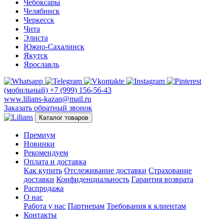
Чебоксары
Челябинск
Черкесск
Чита
Элиста
Южно-Сахалинск
Якутск
Ярославль
(мобильный)
+7 (999) 156-56-43
www.lilians-kazan@mail.ru
Заказать обратный звонок
Каталог товаров
Премиум
Новинки
Рекомендуем
Оплата и доставка
Как купить
Отслеживание доставки
Страхование
доставки
Конфиденциальность
Гарантия возврата
Распродажа
О нас
Работа у нас
Партнерам
Требования к клиентам
Контакты