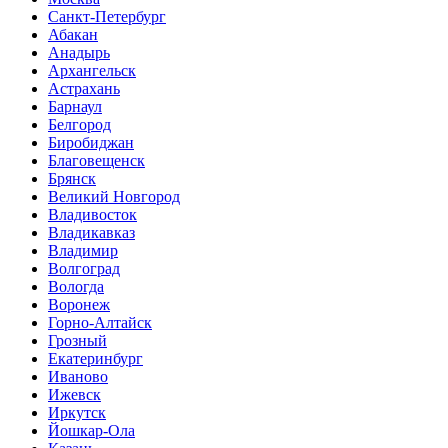
Санкт-Петербург
Абакан
Анадырь
Архангельск
Астрахань
Барнаул
Белгород
Биробиджан
Благовещенск
Брянск
Великий Новгород
Владивосток
Владикавказ
Владимир
Волгоград
Вологда
Воронеж
Горно-Алтайск
Грозный
Екатеринбург
Иваново
Ижевск
Иркутск
Йошкар-Ола